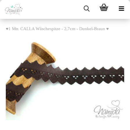
♥1 Mtr. CALLA Wäschespitze - 2,7cm - Dunkel-Braun ♥