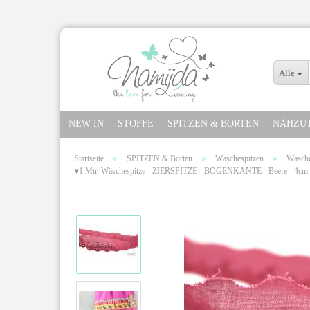
Alle
NEW IN
STOFFE
SPITZEN & BORTEN
NÄHZU
»
»
»
Startseite
SPITZEN & Borten
Wäschespitzen
Wäsche
♥1 Mtr. Wäschespitze - ZIERSPITZE - BOGENKANTE - Beere - 4cm