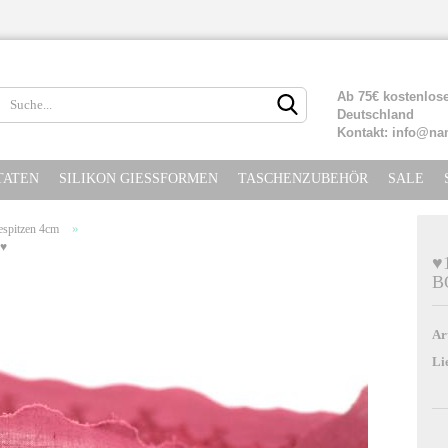
Lieferland
Ab 75€ kostenlose
Deutschland
Kontakt: info@na
TATEN
SILIKON GIESSFORMEN
TASCHENZUBEHÖR
SALE
»
spitzen 4cm
 ♥
♥
B
Konto erste
Passwort ve
Ar
Li