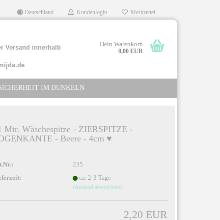
Deutschland
Kundenlogin
Merkzettel
Dein Warenkorb
r Versand innerhalb
0,00 EUR
mijda.de
SICHERHEIT IM DUNKELN
1 Mtr. Wäschespitze - ZIERSPITZE -
OGENKANTE - Beere - 4cm ♥
llen
rgessen?
t.Nr.:
235
eferzeit:
ca. 2-3 Tage
(Ausland abweichend)
2,20 EUR