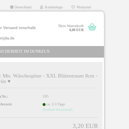
Deutschland
Kundenlogin
Merkzettel
Dein Warenkorb
r Versand innerhalb
0,00 EUR
mijda.de
SICHERHEIT IM DUNKELN
1 Mtr. Wäschespitze - XXL Blütentraum 8cm -
rün ♥
llen
rgessen?
t.Nr.:
195
eferzeit:
ca. 2-3 Tage
(Ausland abweichend)
3,20 EUR