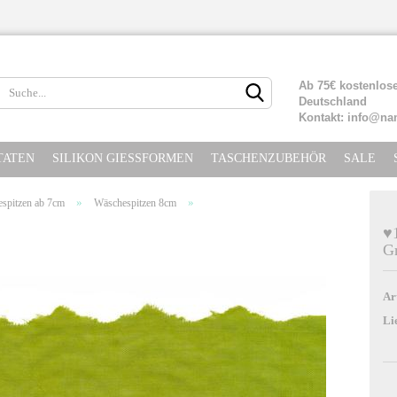
Lieferland
Ab 75€ kostenlose
Deutschland
Kontakt: info@na
TATEN
SILIKON GIESSFORMEN
TASCHENZUBEHÖR
SALE
»
»
spitzen ab 7cm
Wäschespitzen 8cm
♥
G
Konto erste
Passwort ve
Ar
Li