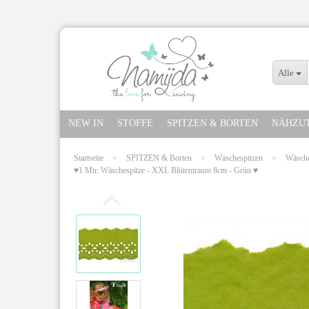
Alle
NEW IN
STOFFE
SPITZEN & BORTEN
NÄHZU
»
»
»
Startseite
SPITZEN & Borten
Wäschespitzen
Wäsche
♥1 Mtr. Wäschespitze - XXL Blütentraum 8cm - Grün ♥