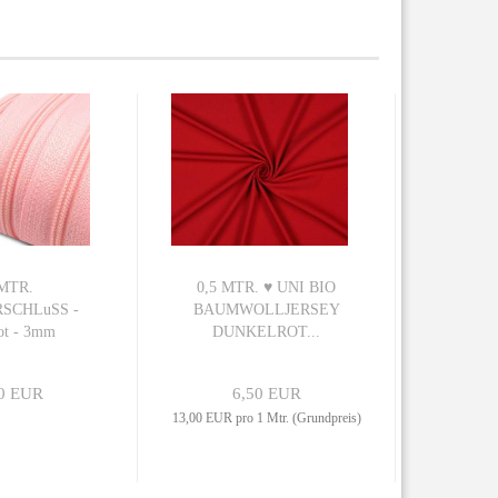
MTR.
0,5 MTR. ♥ UNI BIO
SCHLuSS -
BAUMWOLLJERSEY
ot - 3mm
DUNKELROT...
0 EUR
6,50 EUR
13,00 EUR pro 1 Mtr. (Grundpreis)