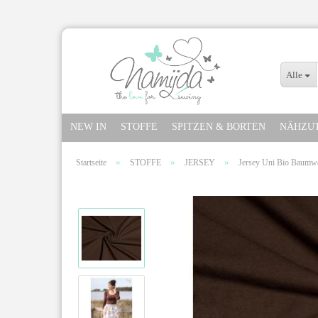
Alle
NEW IN
STOFFE
SPITZEN & BORTEN
NÄHZU
»
»
»
Startseite
STOFFE
JERSEY
Jersey Uni Bio Baumwo