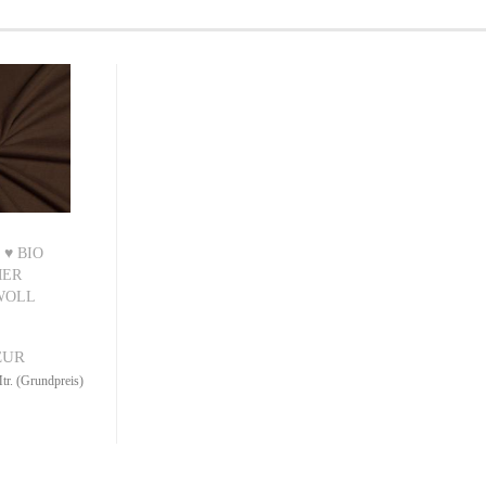
 ♥ BIO
MER
WOLL
ENCH...
EUR
r. (Grundpreis)