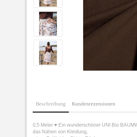
Beschreibung
Kundenrezensionen
0,5 Meter ♥ Ein wunderschöner UNI Bio BAUMWO
das Nähen von Kleidung,