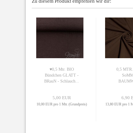
Zu diesem Produkt empfehlen wir dir:
♥0,5 Mtr. BIO
0,5 MTR.
Bündchen GLATT -
SoM
BRauN - Schlauch...
BAUM
Sweat/FR
5,00 EUR
6,90 
10,00 EUR pro 1 Mtr. (Grundpreis)
13,80 EUR pro 1 Mt