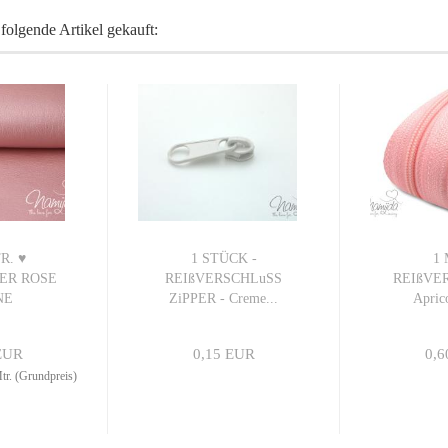
folgende Artikel gekauft:
R. ♥
1 STÜCK -
1 
ER ROSE
REIßVERSCHLuSS
REIßVER
NE
ZiPPER - Creme...
Apric
EUR
0,15 EUR
0,6
r. (Grundpreis)