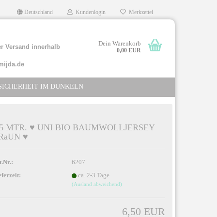
Deutschland
Kundenlogin
Merkzettel
Dein Warenkorb
r Versand innerhalb
0,00 EUR
mijda.de
SICHERHEIT IM DUNKELN
,5 MTR. ♥ UNI BIO BAUMWOLLJERSEY
RaUN ♥
llen
rgessen?
t.Nr.:
6207
eferzeit:
ca. 2-3 Tage
(Ausland abweichend)
6,50 EUR