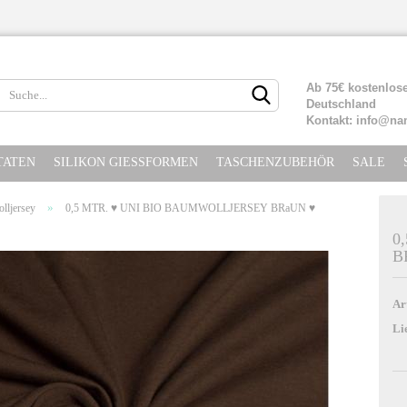
Lieferland
Ab 75€ kostenlose
Deutschland
Kontakt: info@na
TATEN
SILIKON GIESSFORMEN
TASCHENZUBEHÖR
SALE
»
lljersey
0,5 MTR. ♥ UNI BIO BAUMWOLLJERSEY BRaUN ♥
0
B
Konto erste
Passwort ve
Ar
Li