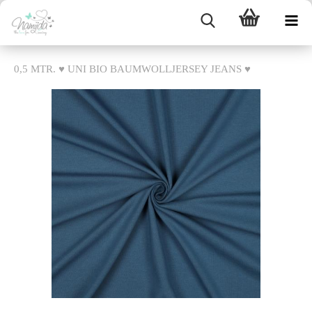
0,5 MTR. ♥ UNI BIO BAUMWOLLJERSEY JEANS ♥