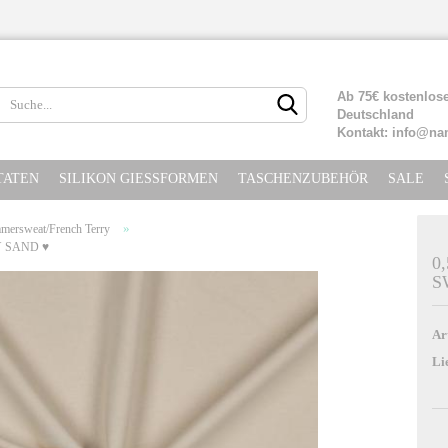
Lieferland
Ab 75€ kostenlose
Deutschland
Kontakt: info@na
TATEN
SILIKON GIESSFORMEN
TASCHENZUBEHÖR
SALE
»
mersweat/French Terry
Y SAND ♥
0
S
Konto erste
Passwort ve
Ar
Li