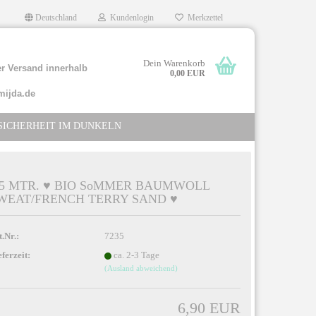
Deutschland
Kundenlogin
Merkzettel
Dein Warenkorb
r Versand innerhalb
0,00 EUR
mijda.de
SICHERHEIT IM DUNKELN
,5 MTR. ♥ BIO SoMMER BAUMWOLL
WEAT/FRENCH TERRY SAND ♥
llen
rgessen?
t.Nr.:
7235
eferzeit:
ca. 2-3 Tage
(Ausland abweichend)
6,90 EUR