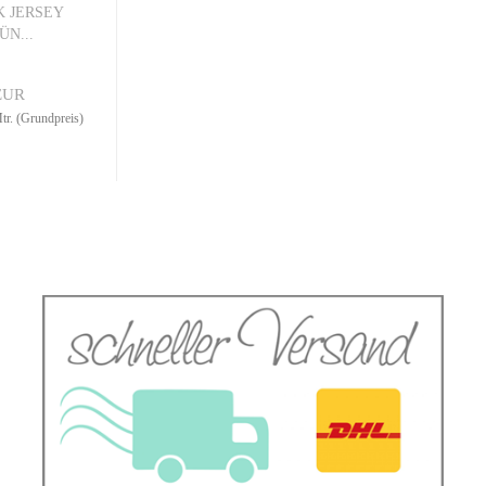
K JERSEY
N...
EUR
r. (Grundpreis)