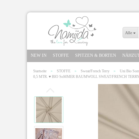
Alle
NEW IN
STOFFE
SPITZEN & BORTEN
NÄHZU
»
»
»
Startseite
STOFFE
Sweat/French Terry
Uni Bio Som
0,5 MTR. ♥ BIO SoMMER BAUMWOLL SWEAT/FRENCH TERR