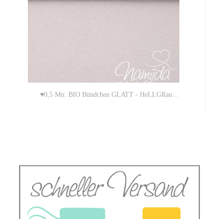
♥0,5 Mtr. BIO Bündchen GLATT - HeLLGRau...
5,00 EUR
10,00 EUR pro 1 Mtr. (Grundpreis)