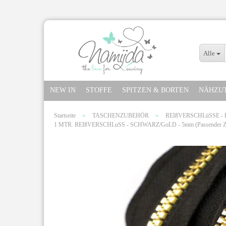
Alle
NEW IN
STOFFE
SPITZEN & BORTEN
NÄHZU
»
»
Startseite
TASCHENZUBEHÖR
REIßVERSCHLüSSE -
1 MTR. REIßVERSCHLuSS - SCHWARZ/GoLD - 5mm (Passender Zipp