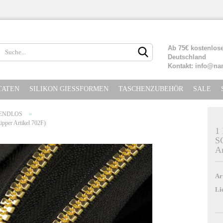
Lieferland
Ab 75€ kostenlose
Deutschland
Kontakt: info@na
TATEN
SILIKON GIESSFORMEN
TASCHENZUBEHÖR
SALE
»
 ENDLOS
er Artikel 702F)
1
S
Ar
Konto erste
Passwort ve
Ar
Li