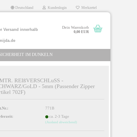
Deutschland
Kundenlogin
Merkzettel
Dein Warenkorb
r Versand innerhalb
0,00 EUR
mijda.de
SICHERHEIT IM DUNKELN
 MTR. REIßVERSCHLuSS -
CHWARZ/GoLD - 5mm (Passender Zipper
tikel 702F)
llen
rgessen?
t.Nr.:
771B
eferzeit:
ca. 2-3 Tage
(Ausland abweichend)